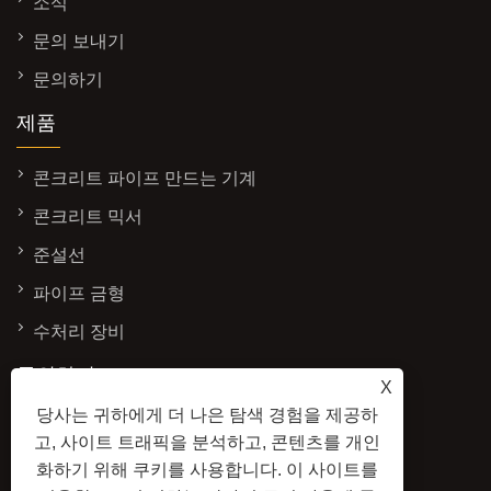
소식
문의 보내기
문의하기
제품
콘크리트 파이프 만드는 기계
콘크리트 믹서
준설선
파이프 금형
수처리 장비
문의하기
X
당사는 귀하에게 더 나은 탐색 경험을 제공하
주소: 중국 산둥성 칭저우시 경제개발구 야둥
고, 사이트 트래픽을 분석하고, 콘텐츠를 개인
가 서쪽 3337호
화하기 위해 쿠키를 사용합니다. 이 사이트를
이메일:
sales@baolaimachinery.com