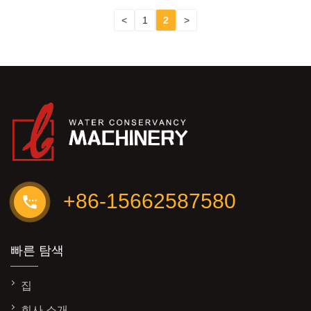
<
1
2
>
+86-15662587580
빠른 탐색
집
회사 소개